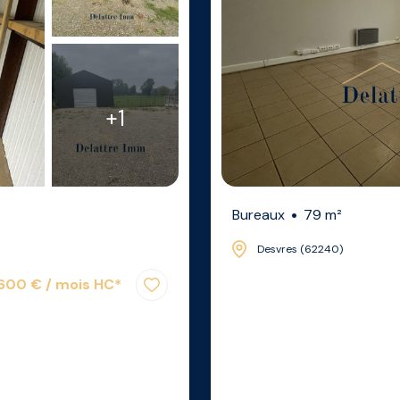
+1
Bureaux
79 m²
Desvres (62240)
600 € / mois HC*