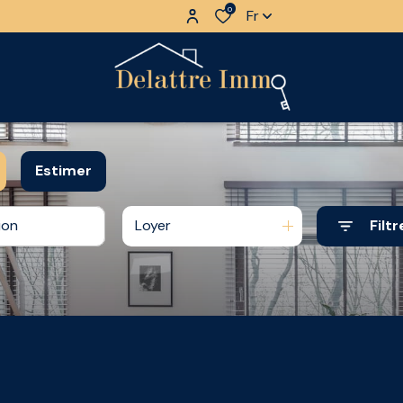
0
Fr
Estimer
Loyer
Filtr