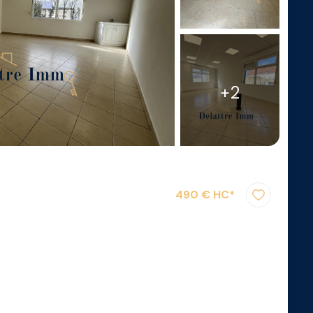
+2
490 € HC*