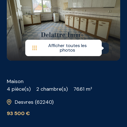
vendus
contact
Afficher toutes les
photos
Maison
4 pièce(s)
2 chambre(s)
76.61 m²
Desvres (62240)
93 500 €