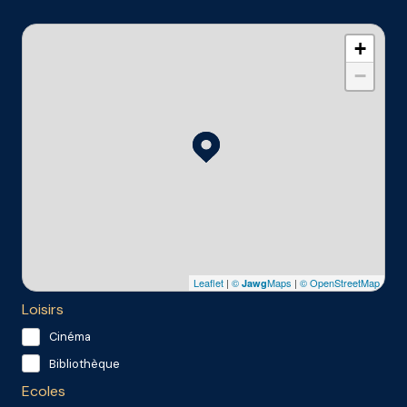
+
−
Leaflet
|
©
Maps
|
© OpenStreetMap
Jawg
Loisirs
Cinéma
Bibliothèque
Ecoles