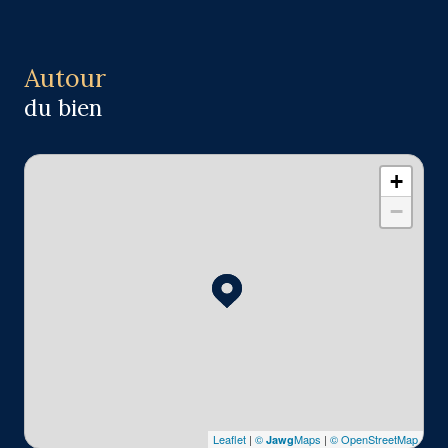
Autour
du bien
+
−
Leaflet
|
©
Maps
|
© OpenStreetMap
Jawg