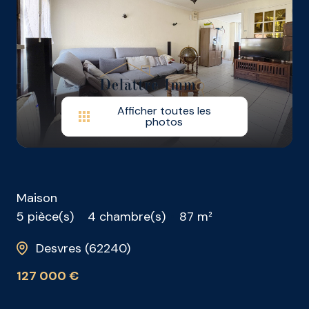
vendus
contact
Afficher toutes les
photos
Maison
5 pièce(s)
4 chambre(s)
87 m²
Desvres (62240)
127 000 €