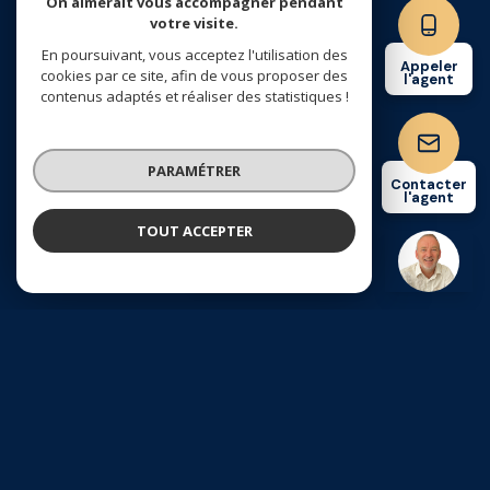
On aimerait vous accompagner pendant
votre visite.
Nos partenaires
En poursuivant, vous acceptez l'utilisation des
Appeler
cookies par ce site, afin de vous proposer des
l'agent
contenus adaptés et réaliser des statistiques !
Mentions légales
Admin
PARAMÉTRER
Contacter
l'agent
Nos honoraires
TOUT ACCEPTER
SEBASTIEN DELATTRE
Négociateur
Politique RGPD
Cookies
© 2026 | Tous droits réservés
Réalisé par