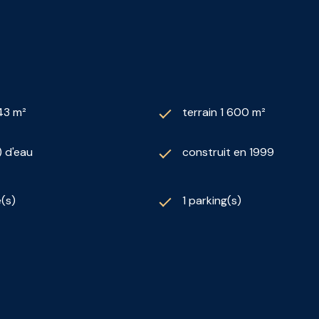
43 m²
terrain 1 600 m²
) d'eau
construit en 1999
(s)
1 parking(s)