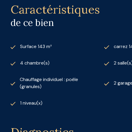
Caractéristiques
de ce bien
Surface 143 m²
carrez 1
4 chambre(s)
2 salle(s
Chauffage individuel : poêle
2 garage
(granules)
1 niveau(x)
Diagnostics