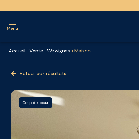
Menu
Accueil
Vente
Wirwignes
Maison
à
vendre
Retour aux résultats
à
louer
découvrir
Coup de coeur
l'équipe
nos
biens