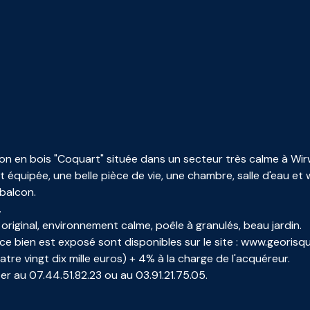
 en bois "Coquart" située dans un secteur très calme à Wirw
équipée, une belle pièce de vie, une chambre, salle d'eau et 
 balcon.
.
original, environnement calme, poêle à granulés, beau jardin.
ce bien est exposé sont disponibles sur le site : www.georisqu
re vingt dix mille euros) + 4% à la charge de l'acquéreur.
 au 07.44.51.82.23 ou au 03.91.21.75.05.