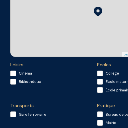
Lea
Loisirs
Ecoles
Cinéma
Collège
Bibliothèque
École matern
École primai
Transports
Pratique
Gare ferroviaire
Bureau de p
Mairie