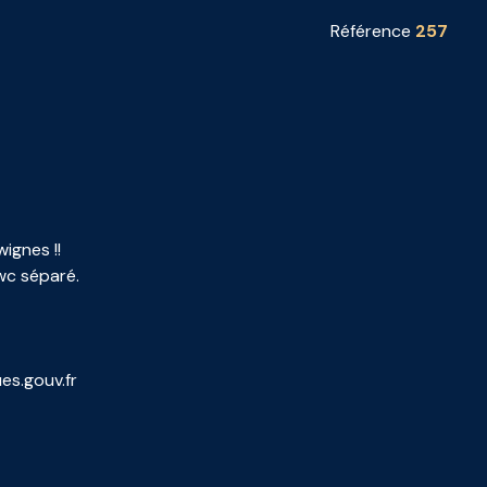
Référence
257
ignes !!
wc séparé.
es.gouv.fr