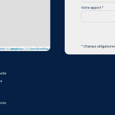
Votre apport *
* Champs obligatoire
flet
|
©
Maps
|
© OpenStreetMap
Jawg
elle
re
oste